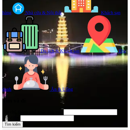
hàng
Nhà cửa & Nội thất
Khách sạn
Du lịch & Khách sạn
Địa
danh
Ăn & Uống
Tìm và đi
Địa chỉ, thành phố hoặc lĩnh vực
Địa điểm