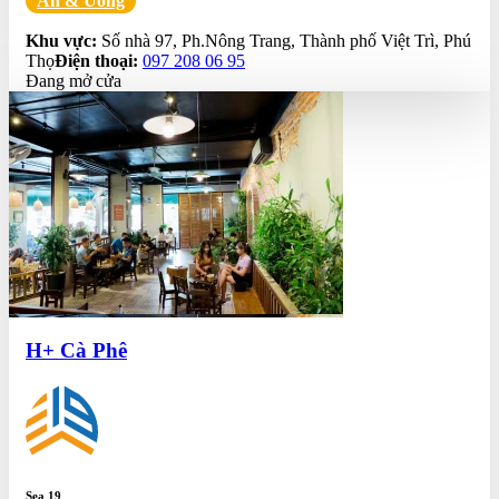
Ăn & Uống
0.0
Khu vực:
Số nhà 97, Ph.Nông Trang, Thành phố Việt Trì, Phú
Thọ
Điện thoại:
097 208 06 95
Đang mở cửa
H+ Cà Phê
Sea 19