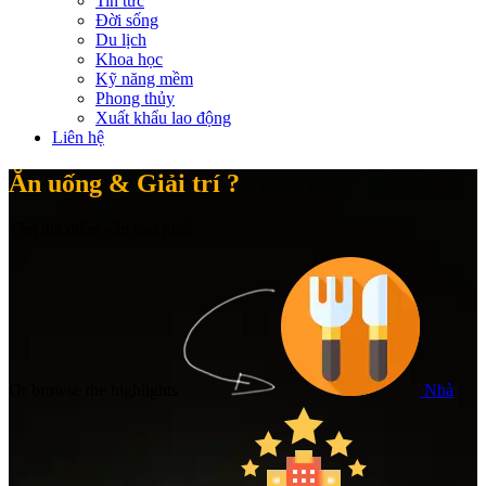
Tin tức
Đời sống
Du lịch
Khoa học
Kỹ năng mềm
Phong thủy
Xuất khẩu lao động
Liên hệ
Ăn uống & Giải trí ?
Tìm địa điểm gần bạn nhất
Or browse the highlights
Nhà