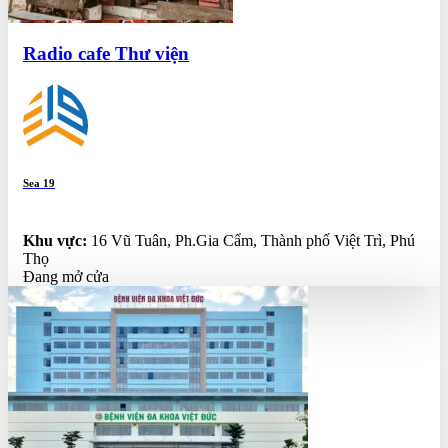
Radio cafe Thư viện
Sea 19
0.0
Khu vực:
16 Vũ Tuân, Ph.Gia Cẩm, Thành phố Việt Trì, Phú
Thọ
Đang mở cửa