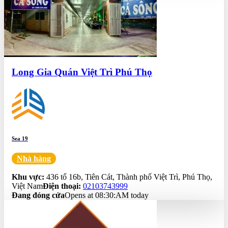
Long Gia Quán Việt Trì Phú Thọ
Sea 19
Nhà hàng
0.0
Khu vực:
436 tổ 16b, Tiên Cát, Thành phố Việt Trì, Phú Thọ,
Việt Nam
Điện thoại:
02103743999
Đang đóng cửa
Opens at 08:30:AM today