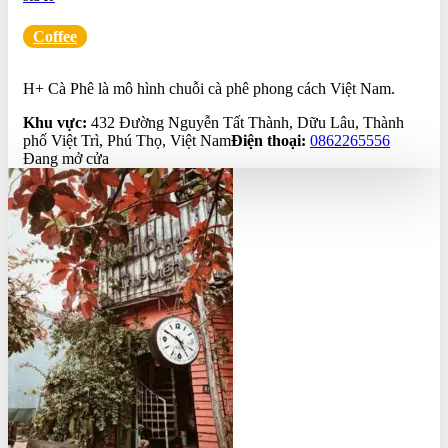
Coffee
0.0
H+ Cà Phê là mô hình chuỗi cà phê phong cách Việt Nam.
Khu vực:
432 Đường Nguyễn Tất Thành, Dữu Lâu, Thành
phố Việt Trì, Phú Thọ, Việt Nam
Điện thoại:
0862265556
Đang mở cửa