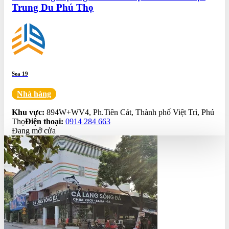
Trung Du Phú Thọ
Sea 19
Nhà hàng
0.0
Khu vực:
894W+WV4, Ph.Tiên Cát, Thành phố Việt Trì, Phú
Thọ
Điện thoại:
0914 284 663
Đang mở cửa