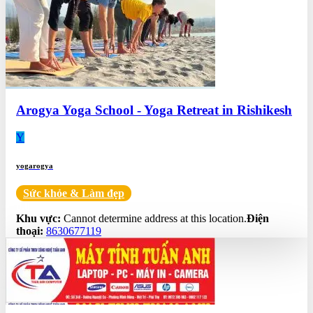
Arogya Yoga School - Yoga Retreat in Rishikesh
Y
yogarogya
Sức khỏe & Làm đẹp
0.0
Khu vực:
Cannot determine address at this location.
Điện
thoại:
8630677119