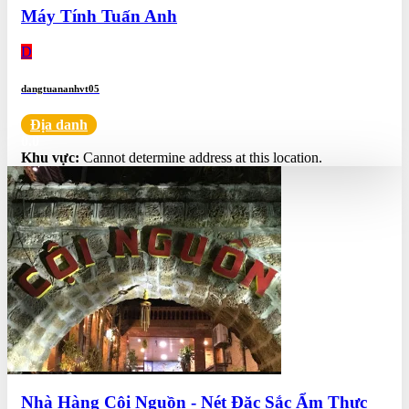
Máy Tính Tuấn Anh
D
dangtuananhvt05
Địa danh
0.0
Khu vực:
Cannot determine address at this location.
Nhà Hàng Cội Nguồn - Nét Đặc Sắc Ẩm Thực