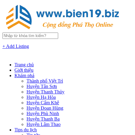
+ Add Listing
Trang chủ
Giới thiệu
Khám phá
Thành phố Việt Trì
Huyện Tân Sơn
Huyện Thanh Thủy
Huyện Hạ Hòa
Huyện Cẩm Khê
Huyện Đoan Hùng
Huyện Phù Ninh
Huyện Thanh Ba
Huyện Lâm Thao
Tips du lịch