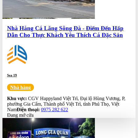
Nhà Hàng Cá Lăng Sông Đà - Điểm Đến Hấp
Dẫn Cho Thực Khách Yêu Thích Cá Đặc Sản
Sea 19
Nhà hàng
0.0
Khu vực:
CGV Happyland Việt Trì, Đại lộ Hùng Vương, P,
phường Gia Cẩm, Thành phố Việt Trì, tỉnh Phú Thọ, Việt
Nam
Điện thoại:
0975 282 622
Đang mở cửa