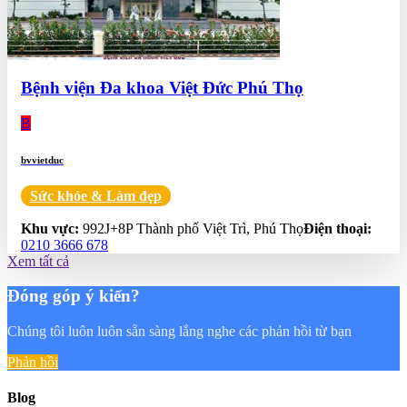
Bệnh viện Đa khoa Việt Đức Phú Thọ
B
bvvietduc
Sức khỏe & Làm đẹp
0.0
Khu vực:
992J+8P Thành phố Việt Trì, Phú Thọ
Điện thoại:
0210 3666 678
Xem tất cả
Đóng góp ý kiến?
Chúng tôi luôn luôn sẵn sàng lắng nghe các phản hồi từ bạn
Phản hồi
Blog