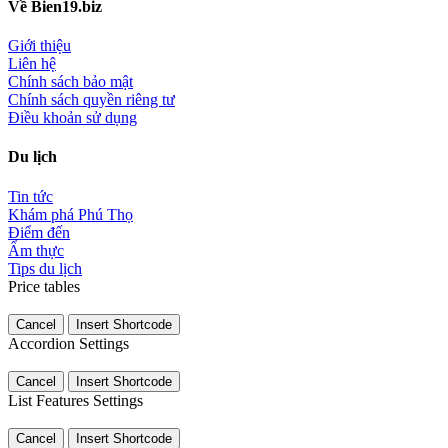
Về Bien19.biz
Giới thiệu
Liên hệ
Chính sách bảo mật
Chính sách quyền riêng tư
Điều khoản sử dụng
Du lịch
Tin tức
Khám phá Phú Thọ
Điểm đến
Ẩm thực
Tips du lịch
Price tables
Cancel
Insert Shortcode
Accordion Settings
Cancel
Insert Shortcode
List Features Settings
Cancel
Insert Shortcode