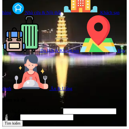
hàng
Nhà cửa & Nội thất
Khách sạn
Du lịch & Khách sạn
Địa
danh
Ăn & Uống
Tìm và đi
Địa chỉ, thành phố hoặc lĩnh vực
Địa điểm