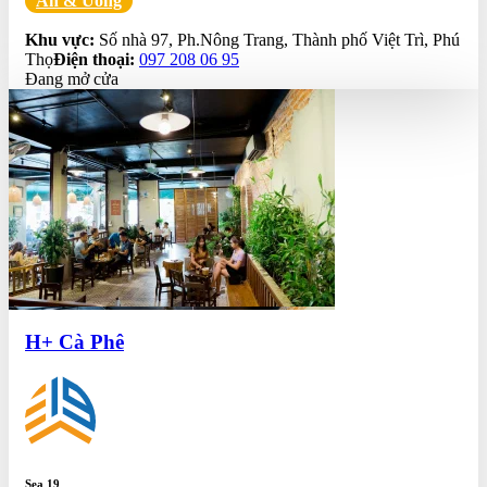
Ăn & Uống
0.0
Khu vực:
Số nhà 97, Ph.Nông Trang, Thành phố Việt Trì, Phú
Thọ
Điện thoại:
097 208 06 95
Đang mở cửa
H+ Cà Phê
Sea 19