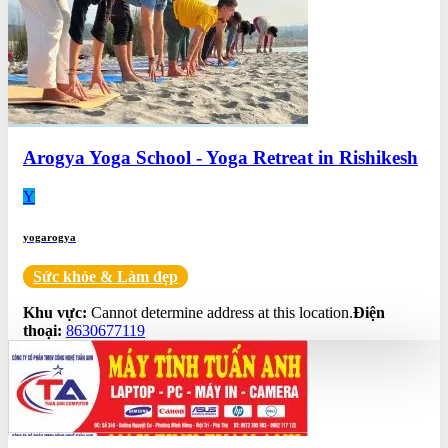
Arogya Yoga School - Yoga Retreat in Rishikesh
Y
yogarogya
Sức khỏe & Làm đẹp
0.0
Khu vực:
Cannot determine address at this location.
Điện
thoại:
8630677119