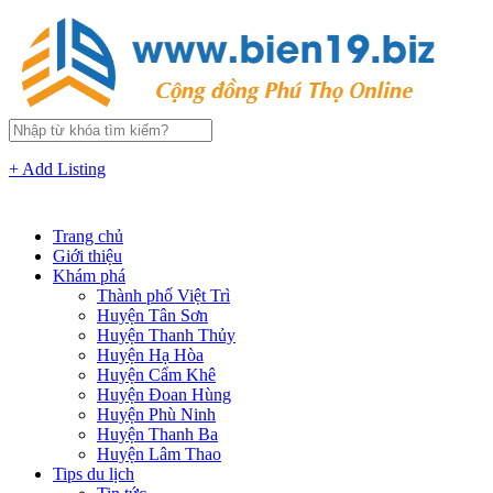
+ Add Listing
Trang chủ
Giới thiệu
Khám phá
Thành phố Việt Trì
Huyện Tân Sơn
Huyện Thanh Thủy
Huyện Hạ Hòa
Huyện Cẩm Khê
Huyện Đoan Hùng
Huyện Phù Ninh
Huyện Thanh Ba
Huyện Lâm Thao
Tips du lịch