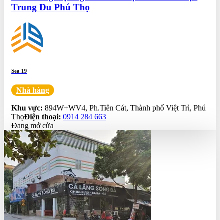
Trung Du Phú Thọ
Sea 19
Nhà hàng
0.0
Khu vực:
894W+WV4, Ph.Tiên Cát, Thành phố Việt Trì, Phú
Thọ
Điện thoại:
0914 284 663
Đang mở cửa