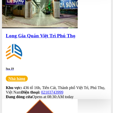
Long Gia Quán Việt Trì Phú Thọ
Sea 19
Nhà hàng
0.0
Khu vực:
436 tổ 16b, Tiên Cát, Thành phố Việt Trì, Phú Thọ,
Việt Nam
Điện thoại:
02103743999
Đang đóng cửa
Opens at 08:30:AM today