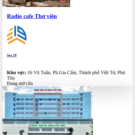
Radio cafe Thư viện
Sea 19
0.0
Khu vực:
16 Vũ Tuân, Ph.Gia Cẩm, Thành phố Việt Trì, Phú
Thọ
Đang mở cửa