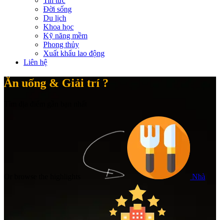
Tin tức
Đời sống
Du lịch
Khoa học
Kỹ năng mềm
Phong thủy
Xuất khẩu lao động
Liên hệ
Ăn uống & Giải trí ?
Tìm địa điểm gần bạn nhất
Or browse the highlights
Nhà