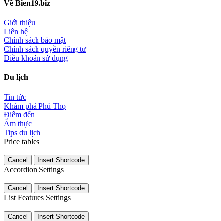
Về Bien19.biz
Giới thiệu
Liên hệ
Chính sách bảo mật
Chính sách quyền riêng tư
Điều khoản sử dụng
Du lịch
Tin tức
Khám phá Phú Thọ
Điểm đến
Ẩm thực
Tips du lịch
Price tables
Cancel
Insert Shortcode
Accordion Settings
Cancel
Insert Shortcode
List Features Settings
Cancel
Insert Shortcode