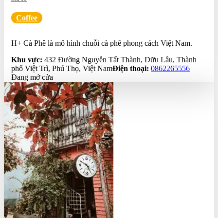
Coffee
0.0
H+ Cà Phê là mô hình chuỗi cà phê phong cách Việt Nam.
Khu vực:
432 Đường Nguyễn Tất Thành, Dữu Lâu, Thành
phố Việt Trì, Phú Thọ, Việt Nam
Điện thoại:
0862265556
Đang mở cửa