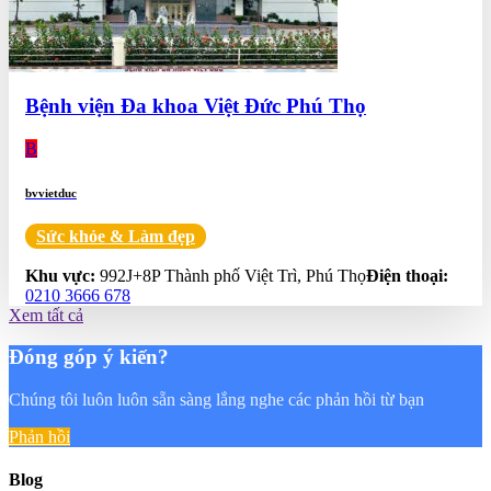
Bệnh viện Đa khoa Việt Đức Phú Thọ
B
bvvietduc
Sức khỏe & Làm đẹp
0.0
Khu vực:
992J+8P Thành phố Việt Trì, Phú Thọ
Điện thoại:
0210 3666 678
Xem tất cả
Đóng góp ý kiến?
Chúng tôi luôn luôn sẵn sàng lắng nghe các phản hồi từ bạn
Phản hồi
Blog