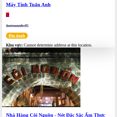
Máy Tính Tuấn Anh
D
dangtuananhvt05
Địa danh
0.0
Khu vực:
Cannot determine address at this location.
Nhà Hàng Cội Nguồn - Nét Đặc Sắc Ẩm Thực