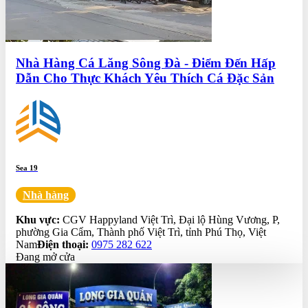
Nhà Hàng Cá Lăng Sông Đà - Điểm Đến Hấp
Dẫn Cho Thực Khách Yêu Thích Cá Đặc Sản
Sea 19
Nhà hàng
0.0
Khu vực:
CGV Happyland Việt Trì, Đại lộ Hùng Vương, P,
phường Gia Cẩm, Thành phố Việt Trì, tỉnh Phú Thọ, Việt
Nam
Điện thoại:
0975 282 622
Đang mở cửa