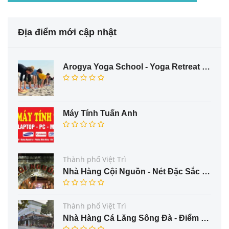
Địa điểm mới cập nhật
Arogya Yoga School - Yoga Retreat in Rishikesh
Máy Tính Tuấn Anh
Thành phố Việt Trì
Nhà Hàng Cội Nguồn - Nét Đặc Sắc Ẩm Thực Trung Du Phú Thọ
Thành phố Việt Trì
Nhà Hàng Cá Lăng Sông Đà - Điểm Đến Hấp Dẫn Cho Thực Khách Yêu Thích Cá Đặc Sản