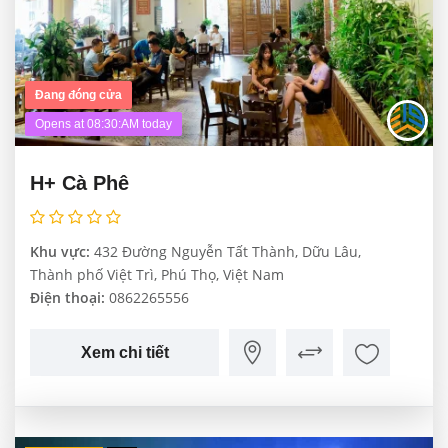
Đang đóng cửa
Opens at 08:30:AM today
H+ Cà Phê
Khu vực:
432 Đường Nguyễn Tất Thành, Dữu Lâu,
Thành phố Việt Trì, Phú Thọ, Việt Nam
Điện thoại:
0862265556
Xem chi tiết