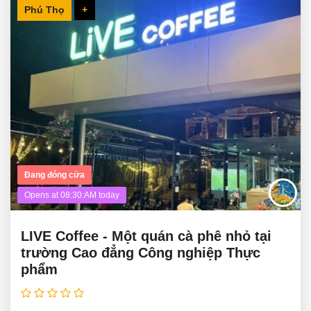
Phú Thọ
+
Đang đóng cửa
Opens at 08:30:AM today
LIVE Coffee - Một quán cà phê nhỏ tại
trường Cao đẳng Công nghiệp Thực
phẩm