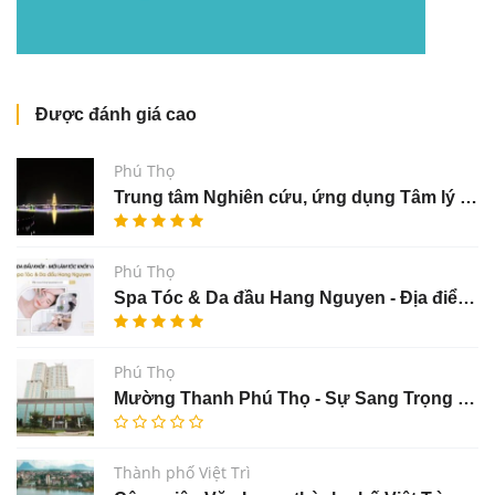
Được đánh giá cao
Phú Thọ
Trung tâm Nghiên cứu, ứng dụng Tâm lý và Giáo dục Vầng Dương: Can Thiệp cho Trẻ Đặc Biệt
Phú Thọ
Spa Tóc & Da đầu Hang Nguyen - Địa điểm làm đẹp và thư giãn da đầu tại Việt Trì
Phú Thọ
Mường Thanh Phú Thọ - Sự Sang Trọng và Tiện Nghi ở Tỉnh Phú Thọ
Thành phố Việt Trì