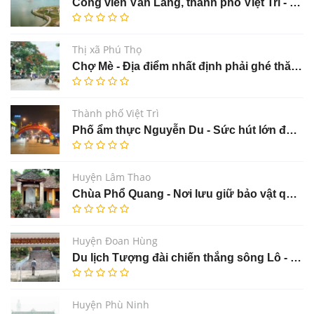
Công viên Văn Lang, thành phố Việt Trì - Minh chứng lịch sử của thành phố ngã ba sông
Thị xã Phú Thọ
Chợ Mè - Địa điểm nhất định phải ghé thăm tại thị xã Phú Thọ
Thành phố Việt Trì
Phố ẩm thực Nguyễn Du - Sức hút lớn đối với du khách trong và ngoài tỉnh
Huyện Lâm Thao
Chùa Phổ Quang - Nơi lưu giữ bảo vật quốc gia “Bàn thờ phật bằng đá”
Huyện Đoan Hùng
Du lịch Tượng đài chiến thắng sông Lô - Huyện Đoan Hùng
Huyện Phù Ninh