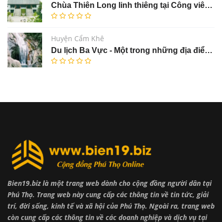
Chùa Thiên Long linh thiêng tại Công viên Tưởng niệm Thiên Đức
Huyện Cẩm Khê
Du lịch Ba Vực - Một trong những địa điểm nhất định phải ghé khi đến thăm huyện Cẩm Khê
Bien19.biz là một trang web dành cho cộng đồng người dân tại
Phú Thọ. Trang web này cung cấp các thông tin về tin tức, giải
trí, đời sống, kinh tế và xã hội của Phú Thọ. Ngoài ra, trang web
còn cung cấp các thông tin về các doanh nghiệp và dịch vụ tại