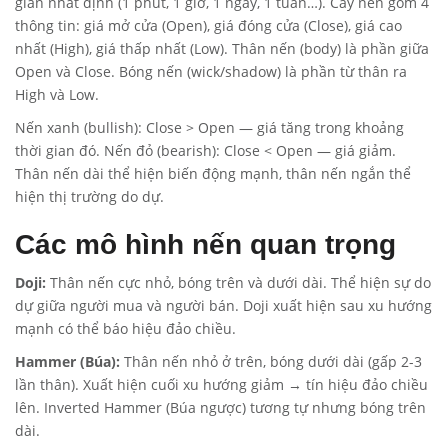
gian nhất định (1 phút, 1 giờ, 1 ngày, 1 tuần…). Cây nến gồm 4
thông tin: giá mở cửa (Open), giá đóng cửa (Close), giá cao
nhất (High), giá thấp nhất (Low). Thân nến (body) là phần giữa
Open và Close. Bóng nến (wick/shadow) là phần từ thân ra
High và Low.
Nến xanh (bullish): Close > Open — giá tăng trong khoảng
thời gian đó. Nến đỏ (bearish): Close < Open — giá giảm.
Thân nến dài thể hiện biến động mạnh, thân nến ngắn thể
hiện thị trường do dự.
Các mô hình nến quan trọng
Doji:
Thân nến cực nhỏ, bóng trên và dưới dài. Thể hiện sự do
dự giữa người mua và người bán. Doji xuất hiện sau xu hướng
mạnh có thể báo hiệu đảo chiều.
Hammer (Búa):
Thân nến nhỏ ở trên, bóng dưới dài (gấp 2-3
lần thân). Xuất hiện cuối xu hướng giảm → tín hiệu đảo chiều
lên. Inverted Hammer (Búa ngược) tương tự nhưng bóng trên
dài.