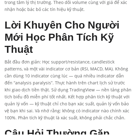
trong tâm lý thị trường. Theo dõi volume cùng với giá để xác
nhận hoặc bác bỏ các tín hiệu kỹ thuật.
Lời Khuyên Cho Người
Mới Học Phân Tích Kỹ
Thuật
Bắt đầu đơn giản: Học support/resistance, candlestick
patterns, và một vài indicator cơ bản (RSI, MACD, MA). Không
cần dùng 10 indicator cùng lúc — quá nhiều indicator dẫn
đến “analysis paralysis”. Thực hành trên chart lịch sử trước
khi giao dịch tiền thật. Sử dụng TradingView — nền tảng phân
tích biểu đồ miễn phí tốt nhất. Kết hợp phân tích kỹ thuật với
quản lý vốn — kỹ thuật chỉ cho bạn xác suất, quản lý vốn bảo
vệ bạn khi sai. Và nhớ rằng: không có indicator nào chính xác
100%. Phân tích kỹ thuật là xác suất, không phải chắc chắn.
Câu Hỏi Thường Gặp