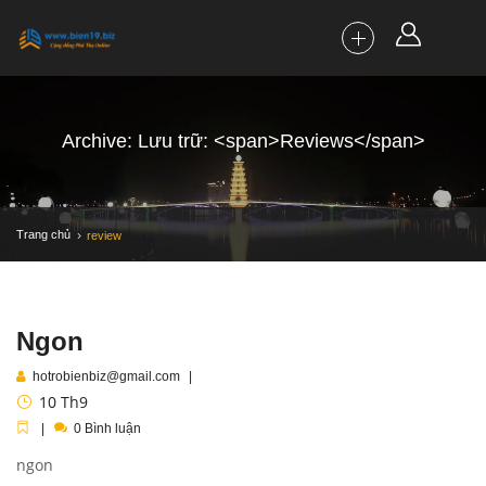
Archive: Lưu trữ: <span>Reviews</span>
Trang chủ
review
Ngon
hotrobienbiz@gmail.com
10
Th9
0 Bình luận
ngon