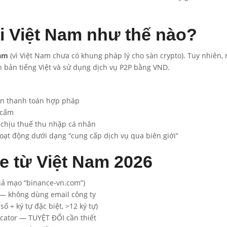
i Việt Nam như thế nào?
Nam
(vì Việt Nam chưa có khung pháp lý cho sàn crypto). Tuy nhiên,
 bản tiếng Việt và sử dụng dịch vụ P2P bằng VND.
ện thanh toán hợp pháp
 cấm
 chịu thuế thu nhập cá nhân
hoạt động dưới dạng “cung cấp dịch vụ qua biên giới”
e từ Việt Nam 2026
iả mạo “binance-vn.com”)
 — không dùng email công ty
 + ký tự đặc biệt, >12 ký tự)
icator — TUYỆT ĐỐI cần thiết