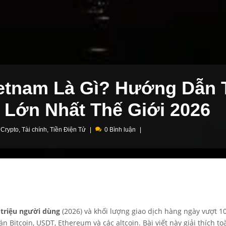
etnam Là Gì? Hướng Dẫn 
 Lớn Nhất Thế Giới 2026
 Crypto
,
Tài chính
,
Tiền Điện Tử
0 Bình luận
 triệu người dùng
(2026) và khối lượng giao dịch hàng ngày vượt 10
 Bitcoin, USDT, Ethereum và các altcoin. Bài viết này giải thích to