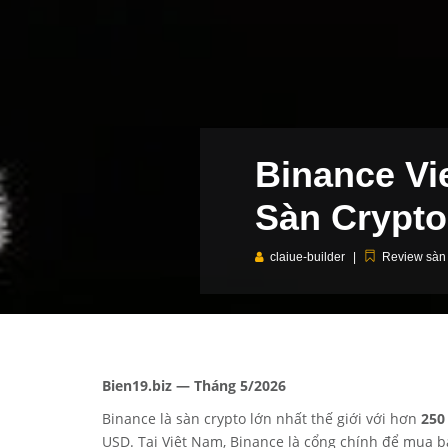
Binance Vi
Sàn Crypto
claiue-builder
Review sàn
Bien19.biz — Tháng 5/2026
Binance là sàn crypto lớn nhất thế giới với hơn
250
USD. Tại Việt Nam, Binance là cổng chính để mua bán