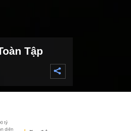
Toàn Tập
0 tỷ
àn diện