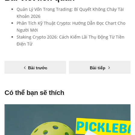
Quản Lý Vốn Trong Trading: Bí Quyết Không Cháy Tài
Khoản 2026
Phân Tích Kỹ Thuật Crypto: Hướng Dẫn Đọc Chart Cho
Người Mới
Staking Crypto 2026: Cách Kiếm Lãi Thụ Động Từ Tiền
Điện Tử
Bài trước
Bài tiếp
Có thể bạn sẽ thích