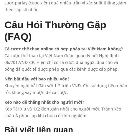
cược parlay (cược xiên) quá nhiều trận vì xác suất thắng giảm
theo cấp số nhân.
Câu Hỏi Thường Gặp
(FAQ)
Cá cược thể thao online có hợp pháp tại Việt Nam không?
Cá cược thể thao tại Việt Nam được quản lý bởi Nghị định
06/2017/NĐ-CP. Hiện chỉ có cá cược đua ngựa, đua chó và
bóng đá quốc tế được phép qua các kênh được cấp phép.
Nên bắt đầu với bao nhiêu vốn?
Khuyến nghị bắt đầu với 1-2 triệu VNĐ. Chỉ sử dụng tiền nhàn
rỗi, không vay mượn để cá cược.
Kèo nào dễ thắng nhất cho người mới?
Kèo Tài Xỉu và 1X2 đơn giản nhất cho người mới. Tránh kèo
châu Á phức tạp khi chưa có kinh nghiệm.
Bài viết liên quan