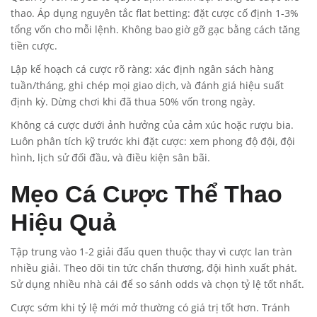
thao. Áp dụng nguyên tắc flat betting: đặt cược cố định 1-3%
tổng vốn cho mỗi lệnh. Không bao giờ gỡ gạc bằng cách tăng
tiền cược.
Lập kế hoạch cá cược rõ ràng: xác định ngân sách hàng
tuần/tháng, ghi chép mọi giao dịch, và đánh giá hiệu suất
định kỳ. Dừng chơi khi đã thua 50% vốn trong ngày.
Không cá cược dưới ảnh hưởng của cảm xúc hoặc rượu bia.
Luôn phân tích kỹ trước khi đặt cược: xem phong độ đội, đội
hình, lịch sử đối đầu, và điều kiện sân bãi.
Mẹo Cá Cược Thể Thao
Hiệu Quả
Tập trung vào 1-2 giải đấu quen thuộc thay vì cược lan tràn
nhiều giải. Theo dõi tin tức chấn thương, đội hình xuất phát.
Sử dụng nhiều nhà cái để so sánh odds và chọn tỷ lệ tốt nhất.
Cược sớm khi tỷ lệ mới mở thường có giá trị tốt hơn. Tránh