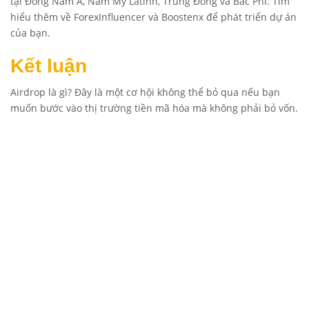
tại Đông Nam Á, Nam Mỹ Latinh, Trung Đông và Bắc Phi. Tìm
hiểu thêm về
ForexInfluencer
và
Boostenx
để phát triển dự án
của bạn.
Kết luận
Airdrop là gì? Đây là một cơ hội không thể bỏ qua nếu bạn
muốn bước vào thị trường tiền mã hóa mà không phải bỏ vốn.
Chỉ cần bạn biết cách tham gia và chọn lọc dự án phù hợp,
bạn có thể thu về lợi nhuận từ các token miễn phí. Tuy nhiên,
đừng quên phải luôn cẩn trọng và bảo mật thông tin cá nhân
khi tham gia các chương trình này.
Câu hỏi thường gặp (FAQs)
1. Airdrop có phải là lừa đảo không?
Không, nhưng bạn cần phải thận trọng khi tham gia Airdrop,
tránh cung cấp thông tin cá nhân quá nhiều hoặc chia sẻ
private key của ví.
2. Làm sao để tìm được các Airdrop uy tín?