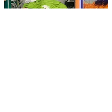
10 Khoảnh Khắc Kịch Tính Cứu Sống Người Bệnh Ngộ Độc Thuốc Diệt Cỏ Diquat