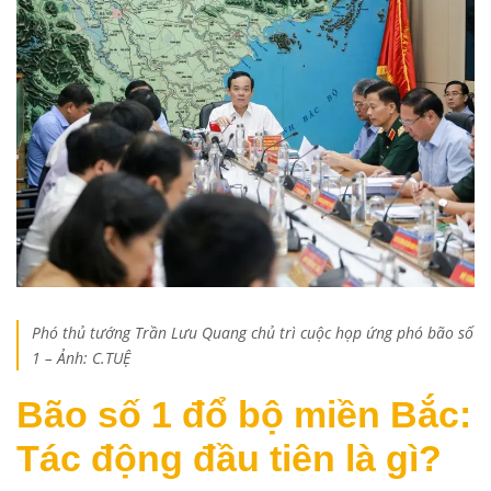
Phó thủ tướng Trần Lưu Quang chủ trì cuộc họp ứng phó bão số
1 – Ảnh: C.TUỆ
Bão số 1 đổ bộ miền Bắc:
Tác động đầu tiên là gì?