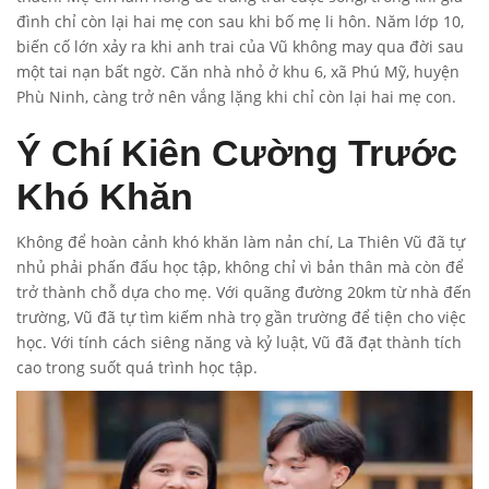
đình chỉ còn lại hai mẹ con sau khi bố mẹ li hôn. Năm lớp 10,
biến cố lớn xảy ra khi anh trai của Vũ không may qua đời sau
một tai nạn bất ngờ. Căn nhà nhỏ ở khu 6, xã Phú Mỹ, huyện
Phù Ninh, càng trở nên vắng lặng khi chỉ còn lại hai mẹ con.
Ý Chí Kiên Cường Trước
Khó Khăn
Không để hoàn cảnh khó khăn làm nản chí, La Thiên Vũ đã tự
nhủ phải phấn đấu học tập, không chỉ vì bản thân mà còn để
trở thành chỗ dựa cho mẹ. Với quãng đường 20km từ nhà đến
trường, Vũ đã tự tìm kiếm nhà trọ gần trường để tiện cho việc
học. Với tính cách siêng năng và kỷ luật, Vũ đã đạt thành tích
cao trong suốt quá trình học tập.