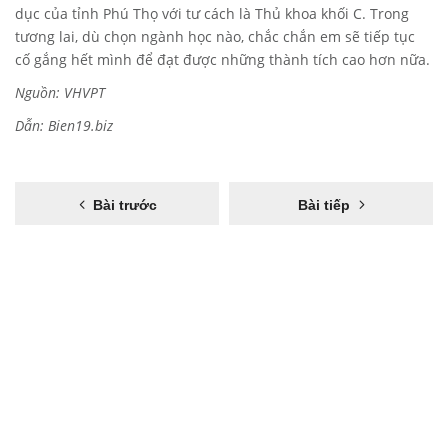
dục của tỉnh Phú Thọ với tư cách là Thủ khoa khối C. Trong
tương lai, dù chọn ngành học nào, chắc chắn em sẽ tiếp tục
cố gắng hết mình để đạt được những thành tích cao hơn nữa.
Nguồn:
VHVPT
Dẫn:
Bien19.biz
Bài trước
Bài tiếp
Để lại bình luận
Bạn phải
đăng nhập
để gửi bình luận.
Có thể bạn sẽ thích