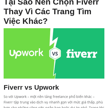
Tại Sao Nên Chọn Fiverr
Thay Vì Các Trang Tìm
Việc Khác?
Fiverr vs Upwork
So với Upwork – một nền tảng freelance phổ biến khác –
Fiverr tập trung vào dịch vụ nhanh gọn với mức giá thấp, phù
hợp cho những công việc ngắn hạn hoặc dự án nhỏ. Trong khi