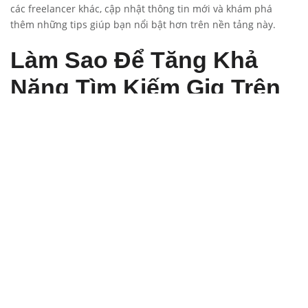
các freelancer khác, cập nhật thông tin mới và khám phá
thêm những tips giúp bạn nổi bật hơn trên nền tảng này.
Làm Sao Để Tăng Khả
Năng Tìm Kiếm Gig Trên
Fiverr?
Sử Dụng Từ Khóa Đúng
Chọn từ khóa liên quan và tối ưu hóa gig của bạn để tăng khả
năng xuất hiện trên kết quả tìm kiếm của Fiverr. Từ khóa
“Fiverr là gì” cũng có thể được sử dụng trong mô tả để tăng sự
chú ý.
Quảng Cáo Gig Của Bạn Trên
Các Kênh Xã Hội