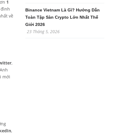
hơn
1
 đình
Binance Vietnam Là Gì? Hướng Dẫn
nhất về
Toàn Tập Sàn Crypto Lớn Nhất Thế
Giới 2026
23 Tháng 5, 2026
witter
,
 Anh
ời mới
ững
nkedIn
,