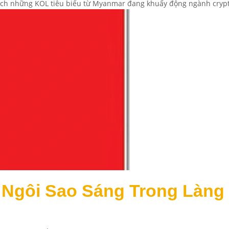
ch những KOL tiêu biểu từ Myanmar đang khuấy động ngành crypt
 – Ngôi Sao Sáng Trong Làng