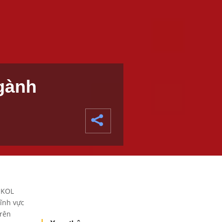
gành
 KOL
ĩnh vực
trên