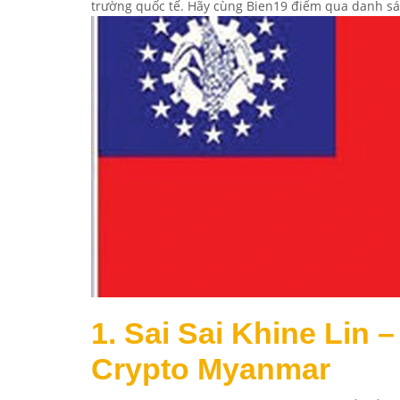
trường quốc tế. Hãy cùng
Bien19
điểm qua danh sá
1. Sai Sai Khine Lin
Crypto Myanmar