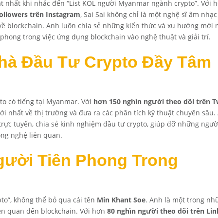
ật nhất khi nhắc đến “List KOL người Myanmar ngành crypto”. Với 
followers trên Instagram
, Sai Sai không chỉ là một nghệ sĩ âm nhạc
ề blockchain. Anh luôn chia sẻ những kiến thức và xu hướng mới 
 phong trong việc ứng dụng blockchain vào nghệ thuật và giải trí.
Nhà Đầu Tư Crypto Đầy Tâm
to có tiếng tại Myanmar. Với
hơn 150 nghìn người theo dõi trên T
i nhất về thị trường và đưa ra các phân tích kỹ thuật chuyên sâu.
o trực tuyến, chia sẻ kinh nghiệm đầu tư crypto, giúp đỡ những ngư
ông nghệ liên quan.
Người Tiên Phong Trong
o”, không thể bỏ qua cái tên
Min Khant Soe
. Anh là một trong nh
iên quan đến blockchain. Với hơn
80 nghìn người theo dõi trên Li