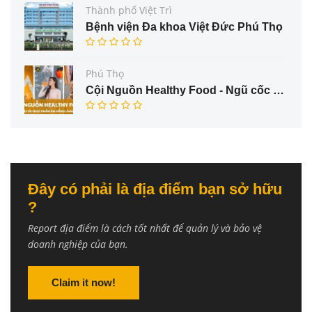
Thành phố Việt Trì
Bệnh viện Đa khoa Việt Đức Phú Thọ
Phú Thọ
Cội Nguồn Healthy Food - Ngũ cốc và thực phẩm ăn uống lành mạnh
Đây có phải là địa điểm bạn sở hữu
?
Report địa điểm là cách tốt nhất để quản lý và bảo vệ
doanh nghiệp của bạn.
Claim it now!