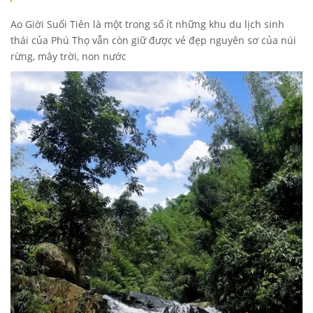
Ao Giời Suối Tiên là một trong số ít những khu du lịch sinh
thái của Phú Thọ vẫn còn giữ được vẻ đẹp nguyên sơ của núi
rừng, mây trời, non nước