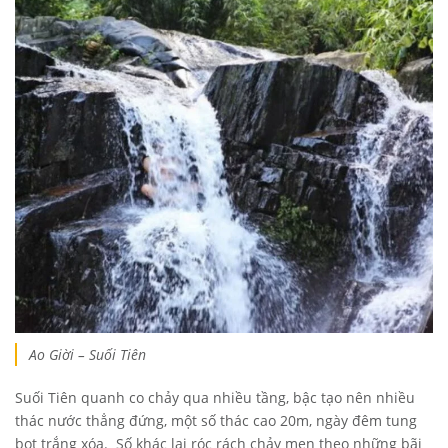
Ao Giời – Suối Tiên
Suối Tiên quanh co chảy qua nhiều tầng, bậc tạo nên nhiều
thác nước thẳng đứng, một số thác cao 20m, ngày đêm tung
bọt trắng xóa. Số khác lại róc rách chảy men theo những bãi