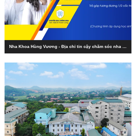
Nha Khoa Hùng Vương - Địa chỉ tin cậy chăm sóc nha khoa tại Phú Thọ