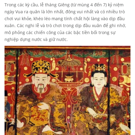
Trong các kỳ cầu, lễ tháng Giêng (từ mùng 4 đến 7) kỷ niệm
ngày Vua ra quân là lớn nhất, đông vui nhất và có nhiều trò
chơi vui khỏe, khéo léo mang tính chất hội làng vào dịp đầu
xuân. Các nghi lễ và trò chơi trong dịp đầu xuân để ghi nhớ,
mô phỏng các chiến công của các bậc tiền bối trong sự
nghiệp dựng nước và giữ nước.