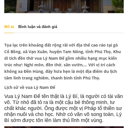
Mô tả
Bình luận và đánh giá
Tọa lạc trên khoảng đất rộng rãi với địa thế cao ráo tại gò
Cổ Bồng, xã Vạn Xuân, huyện Tam Nông, tỉnh Phú Thọ, Khu
di tích đền thờ vua Lý Nam Đế gồm nhiều hạng mục kiến
trúc như: Nghi môn, đền thờ, sân vườn,… Với vị trí cách
không xa Đền Hùng, đây hứa hẹn là một địa điểm du lịch
tâm linh trang nghiêm, thanh bình tỉnh Phú Thọ.
Lịch sử về vua Lý Nam Đế
Vua Lý Nam Đế tên thật là Lý Bí, là người có tài văn
võ. Từ nhỏ đã tỏ ra là một cậu bé thông minh, tư
chất khác người. Ông được một vị Pháp tổ thiền sư
nhận nuôi và cho học. Nhờ có văn võ song toàn, Lý
Bí sớm được tôn lên làm thủ lĩnh một vùng
.