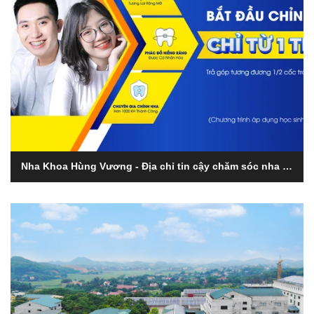
Nha Khoa Hùng Vương - Địa chỉ tin cậy chăm sóc nha khoa tại Phú Thọ