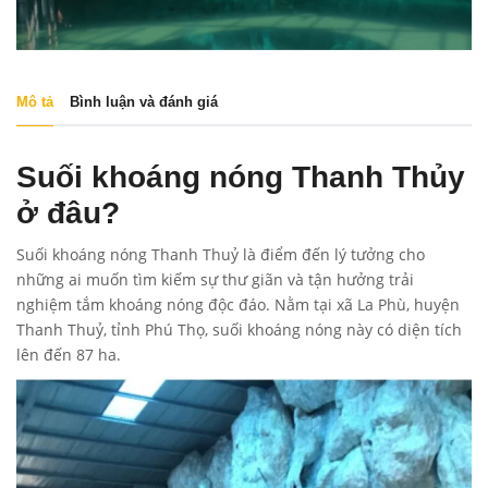
Mô tả
Bình luận và đánh giá
Suối khoáng nóng Thanh Thủy
ở đâu?
Suối khoáng nóng Thanh Thuỷ là điểm đến lý tưởng cho
những ai muốn tìm kiếm sự thư giãn và tận hưởng trải
nghiệm tắm khoáng nóng độc đáo. Nằm tại xã La Phù, huyện
Thanh Thuỷ, tỉnh Phú Thọ, suối khoáng nóng này có diện tích
lên đến 87 ha.