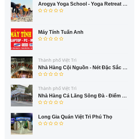
Arogya Yoga School - Yoga Retreat in Rishikesh
Máy Tính Tuấn Anh
Thành phố Việt Trì
Nhà Hàng Cội Nguồn - Nét Đặc Sắc Ẩm Thực Trung Du Phú Thọ
Thành phố Việt Trì
Nhà Hàng Cá Lăng Sông Đà - Điểm Đến Hấp Dẫn Cho Thực Khách Yêu Thích Cá Đặc Sản
Long Gia Quán Việt Trì Phú Thọ