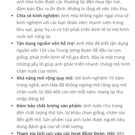
anh Hòa luôn được các thương lái đến mua tận nơi,
đảm bảo đầu ra ổn định, không lo lắng về việc tiêu thụ.
Chia sẻ kinh nghiệm:
Anh Hòa không ngần ngại chia sẻ
kinh nghiệm với các bạn đoàn viên, thanh niên trong
khu vực, giúp họ có cơ hội phát triển kinh tế từ mô hình
nuôi lợn rừng lai.
Tận dụng nguồn vốn hỗ trợ:
Anh Hòa đã biết tận dụng
nguồn vốn 120 của Trung ương Đoàn để đầu tư con
giống, phát triển kinh tế hộ gia đình. Đây là một trong
những yếu tố giúp anh phát triển nhanh chóng mô hình
chăn nuôi của mình.
Khả năng mở rộng quy mô:
Với kinh nghiệm 10 năm
trong nghề, anh Hòa đã không ngừng mở rộng quy mô
chăn nuôi, từ 300-400 con lợn mỗi năm, mang lại thu
nhập đáng kể.
Đảm bảo chất lượng sản phẩm:
Anh luôn chú trọng
đến chất lượng thịt lợn, từ khâu chọn giống, chăm sóc
đến giết mổ. Sản phẩm của anh luôn được người tiêu
dùng đánh giá cao về chất lượng.
Tham gia tích cực vào các hoạt động Đoàn, Hội:
Bên