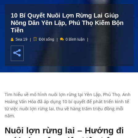
10 Bí Quyết Nuôi Lợn Rừng Lai Giúp
Nông Dân Yên Lập, Phú Thọ Kiếm Bộn
Tiền
Sea 19
Đời sống
0 Bình luận
Tìm hiểu về mô hình nuôi lợn rừng tại Yên Lập, Phú Thọ. Anh
Hoàng Văn Hòa đã áp dụng 10 bí quyết để phát triển kinh tế
từ việc nuôi lợn rừng lai, thu về hàng trăm triệu đồng mỗi
năm.
Nuôi lợn rừng lai – Hướng đi