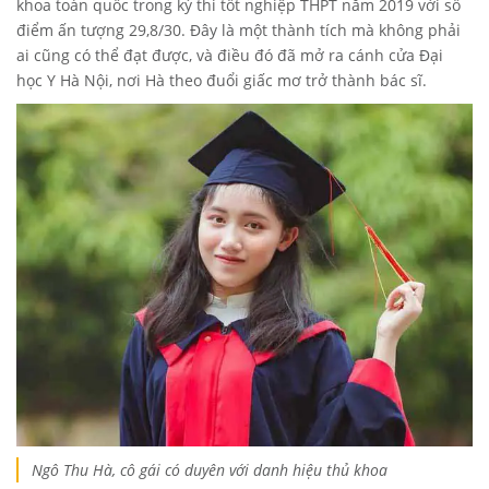
khoa toàn quốc trong kỳ thi tốt nghiệp THPT năm 2019 với số
điểm ấn tượng 29,8/30. Đây là một thành tích mà không phải
ai cũng có thể đạt được, và điều đó đã mở ra cánh cửa Đại
học Y Hà Nội, nơi Hà theo đuổi giấc mơ trở thành bác sĩ.
Ngô Thu Hà, cô gái có duyên với danh hiệu thủ khoa