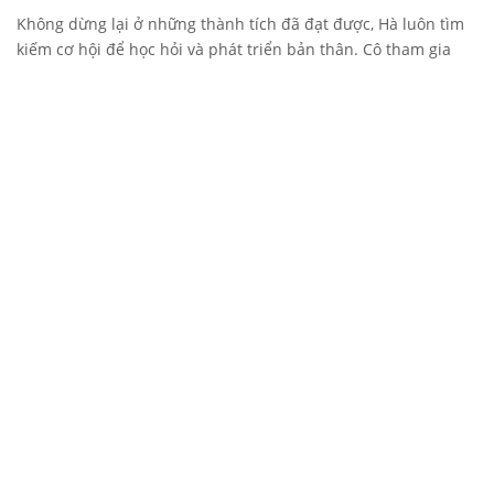
Không dừng lại ở những thành tích đã đạt được, Hà luôn tìm
kiếm cơ hội để học hỏi và phát triển bản thân. Cô tham gia
các hoạt động ngoại khóa, các câu lạc bộ, và luôn cố gắng rèn
luyện các kỹ năng mềm cũng như nhận thức xã hội.
4. Không Để Thành Công Quá Khứ Kìm Hãm
Hà chia sẻ rằng cô không muốn giữ mãi danh hiệu thủ khoa
THPT bên mình, vì đó chỉ là thành tích của quá khứ. Cô muốn
thoát khỏi cái bóng của thủ khoa và tiếp tục phát triển bản
thân, hướng đến tương lai và trở thành một bác sĩ giỏi.
5. Xây Dựng Nền Tảng Vững Chắc Từ Những Ngày Đầu
Cuối cùng, thành công của Hà có được nhờ vào việc xây dựng
nền tảng vững chắc từ những ngày đầu tiên tại THPT. Nhờ vào
sự rèn luyện nghiêm túc và kiên trì, Hà đã tạo dựng cho mình
một nền tảng kiến thức và kỹ năng vững chắc, giúp cô vượt
qua những thử thách tại đại học.
Kết Luận: Thủ Khoa Ngày Ấy