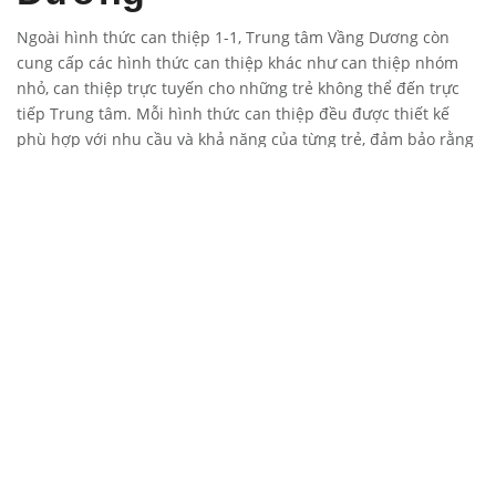
Ngoài hình thức can thiệp 1-1, Trung tâm Vầng Dương còn
cung cấp các hình thức can thiệp khác như can thiệp nhóm
nhỏ, can thiệp trực tuyến cho những trẻ không thể đến trực
tiếp Trung tâm. Mỗi hình thức can thiệp đều được thiết kế
phù hợp với nhu cầu và khả năng của từng trẻ, đảm bảo rằng
trẻ nhận được sự hỗ trợ tốt nhất.
Kết luận
Trung tâm Nghiên cứu, ứng dụng Tâm lý và Giáo dục Vầng
Dương
là một địa chỉ tin cậy trong việc can thiệp cho Trẻ Đặc
Biệt. Với đội ngũ chuyên gia trình độ cao, phương pháp can
thiệp 1-1 hiệu quả, và cam kết đồng hành cùng cha mẹ, Trung
tâm Vầng Dương đã và đang đóng góp tích cực vào việc giúp
trẻ phát triển toàn diện và hòa nhập vào cộng đồng. Nếu bạn
đang tìm kiếm một nơi uy tín để can thiệp cho trẻ có nhu cầu
đặc biệt, Trung tâm Vầng Dương chính là lựa chọn đáng tin
cậy.