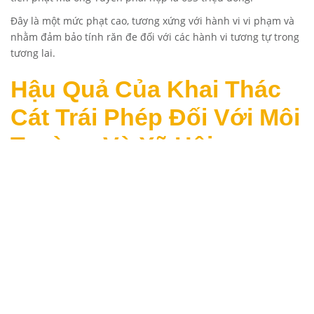
Đây là một mức phạt cao, tương xứng với hành vi vi phạm và
nhằm đảm bảo tính răn đe đối với các hành vi tương tự trong
tương lai.
Hậu Quả Của Khai Thác
Cát Trái Phép Đối Với Môi
Trường Và Xã Hội
Khai thác cát trái phép là một vấn đề nhức nhối, không chỉ ở
Phú Thọ mà còn ở nhiều địa phương khác. Hành vi này gây ra
nhiều hậu quả nghiêm trọng đối với môi trường, như sạt lở
đất, suy giảm chất lượng nước, và ảnh hưởng tiêu cực đến hệ
sinh thái. Ngoài ra, khai thác cát trái phép còn gây ra nhiều
hệ lụy về mặt xã hội, như tranh chấp đất đai, bất ổn trong
cộng đồng và mất đi nguồn thu từ việc khai thác tài nguyên
hợp pháp.