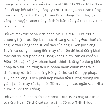
thùng xe ô tô tải ben biển kiểm soát 19H-019.23 và 105 m3 cát
lẫn sỏi tập kết tại cảng Công ty TNHH Hương Anh Đoan Hùng,
thuộc khu 4, xã Sóc Đặng, huyện Đoan Hùng. Tịch thu, giao
Công an huyện Đoan Hùng tổ chức bán đấu giá theo quy định
của pháp luật.
Đối với máy xúc bánh xích nhãn hiệu KOMATSU PC200 là
phương tiện trực tiếp khai thác khoáng sản, ông Đức thuê của
ông Lê Văn Hồng theo sự chỉ đạo của ông Tuyên (việc ông
Tuyên sử dụng phương tiện máy xúc trên để hoạt động khai
thác cát sỏi trái phép ông Hồng không biết); căn cứ khoản 1,
Điều 126 Luật Xử lý vi phạm hành chính, không áp dụng biện
pháp tịch thu phương tiện vi phạm hành chính mà trả lại
chiếc máy xúc trên cho ông Hồng là chủ sở hữu hợp pháp.
Tuy nhiên, ông Tuyên phải nộp khoản tiền tương đương với
giá trị chiếc máy xúc tại thời điểm vi phạm vào ngân sách Nhà
nước là 340 triệu đồng.
Đối với ô tô tải ben biển kiểm soát 19H-019.23 ông Đức thuê
của ông Hoan để chở cát sỏi ra cảng Công ty TNHH Hương