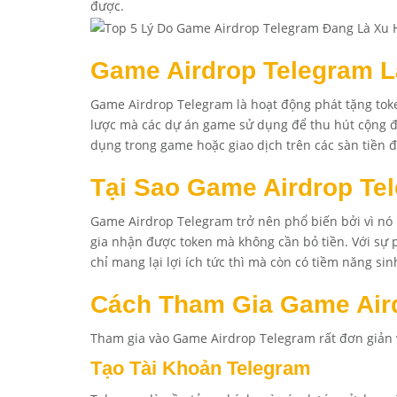
được.
Game Airdrop Telegram L
Game Airdrop Telegram là hoạt động phát tặng toke
lược mà các dự án game sử dụng để thu hút cộng đ
dụng trong game hoặc giao dịch trên các sàn tiền đ
Tại Sao Game Airdrop Te
Game Airdrop Telegram trở nên phổ biến bởi vì nó
gia nhận được token mà không cần bỏ tiền. Với sự ph
chỉ mang lại lợi ích tức thì mà còn có tiềm năng sinh
Cách Tham Gia Game Air
Tham gia vào Game Airdrop Telegram rất đơn giản 
Tạo Tài Khoản Telegram