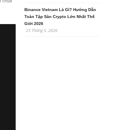
n chưa
Binance Vietnam Là Gì? Hướng Dẫn
Toàn Tập Sàn Crypto Lớn Nhất Thế
Giới 2026
23 Tháng 5, 2026