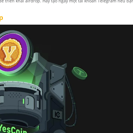
ể triển khai airdrop. Hãy tạo ngay một tài khoản Telegram nếu bạ
p