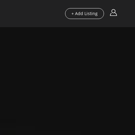
+ Add Listing