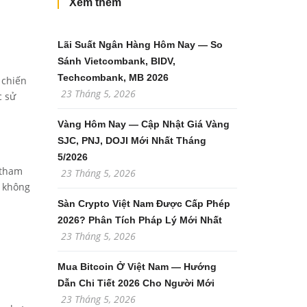
Xem thêm
Lãi Suất Ngân Hàng Hôm Nay — So
Sánh Vietcombank, BIDV,
Techcombank, MB 2026
 chiến
23 Tháng 5, 2026
c sử
Vàng Hôm Nay — Cập Nhật Giá Vàng
SJC, PNJ, DOJI Mới Nhất Tháng
5/2026
 tham
23 Tháng 5, 2026
y không
Sàn Crypto Việt Nam Được Cấp Phép
2026? Phân Tích Pháp Lý Mới Nhất
23 Tháng 5, 2026
Mua Bitcoin Ở Việt Nam — Hướng
Dẫn Chi Tiết 2026 Cho Người Mới
23 Tháng 5, 2026