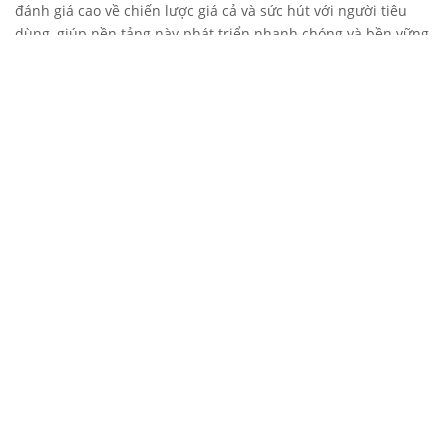
đánh giá cao về chiến lược giá cả và sức hút với người tiêu
dùng, giúp nền tảng này phát triển nhanh chóng và bền vững.
Kết Luận: Temu Có Phải Lựa Chọn Tốt Cho Mua Sắm Online?
Temu là nền tảng mua sắm với nhiều tiềm năng, nhưng vẫn
còn một số điều cần cải thiện. Người tiêu dùng cần tỉnh táo và
tìm hiểu kỹ lưỡng để đảm bảo mua được sản phẩm phù hợp
và tránh rủi ro.
FAQ – Câu Hỏi Thường Gặp
1. Temu có lừa đảo không?
Temu chưa có dấu hiệu lừa đảo, nhưng cần cẩn trọng khi mua
hàng vì chất lượng có thể không đồng đều.
2. Có nên mua hàng trên Temu không?
Bạn có thể thử mua sản phẩm nhỏ giá rẻ để trải nghiệm trước
khi quyết định mua sắm lâu dài.
3. Temu có hỗ trợ hoàn trả không?
Hiện chưa có chính sách hoàn trả cụ thể, vì vậy hãy cân nhắc
trước khi mua.